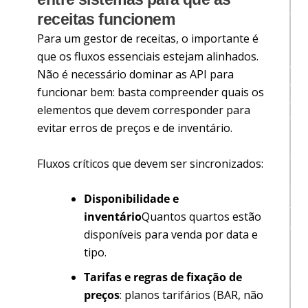
e
receitas funcionem
m
Para um gestor de receitas, o importante é
p
que os fluxos essenciais estejam alinhados.
o
Não é necessário dominar as API para
d
funcionar bem: basta compreender quais os
e
elementos que devem corresponder para
t
evitar erros de preços e de inventário.
r
a
Fluxos críticos que devem ser sincronizados:
n
s
Disponibilidade e
f
inventário
Quantos quartos estão
o
disponíveis para venda por data e
r
tipo.
m
Tarifas e regras de fixação de
a
preços
: planos tarifários (BAR, não
r