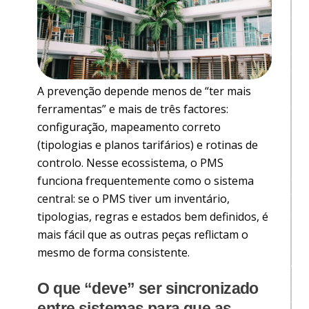
o
m
o
o
L
A prevenção depende menos de “ter mais
e
ferramentas” e mais de três factores:
a
configuração, mapeamento correto
n
(tipologias e planos tarifários) e rotinas de
H
controlo. Nesse ecossistema, o PMS
o
funciona frequentemente como o sistema
t
central: se o PMS tiver um inventário,
e
tipologias, regras e estados bem definidos, é
l
mais fácil que as outras peças reflictam o
S
mesmo de forma consistente.
y
O que “deve” ser sincronizado
s
t
entre sistemas para que as