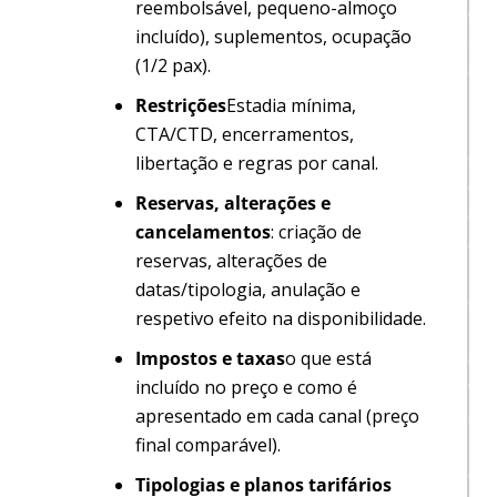
reembolsável, pequeno-almoço
o
incluído), suplementos, ocupação
s
(1/2 pax).
e
u
Restrições
Estadia mínima,
n
CTA/CTD, encerramentos,
e
libertação e regras por canal.
g
Reservas, alterações e
ó
cancelamentos
: criação de
c
reservas, alterações de
i
datas/tipologia, anulação e
o
respetivo efeito na disponibilidade.
h
Impostos e taxas
o que está
o
incluído no preço e como é
t
apresentado em cada canal (preço
e
final comparável).
l
e
Tipologias e planos tarifários