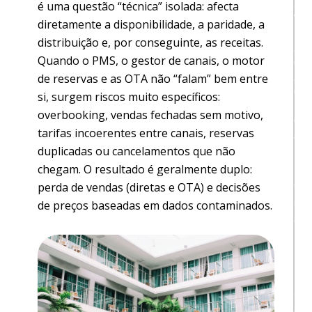
S
é uma questão “técnica” isolada: afecta
T
diretamente a disponibilidade, a paridade, a
R
distribuição e, por conseguinte, as receitas.
A
Quando o PMS, o gestor de canais, o motor
Ç
de reservas e as OTA não “falam” bem entre
Ã
O
si, surgem riscos muito específicos:
H
overbooking, vendas fechadas sem motivo,
O
tarifas incoerentes entre canais, reservas
J
duplicadas ou cancelamentos que não
E
D
chegam. O resultado é geralmente duplo:
e
perda de vendas (diretas e OTA) e decisões
s
de preços baseadas em dados contaminados.
c
u
b
r
a
c