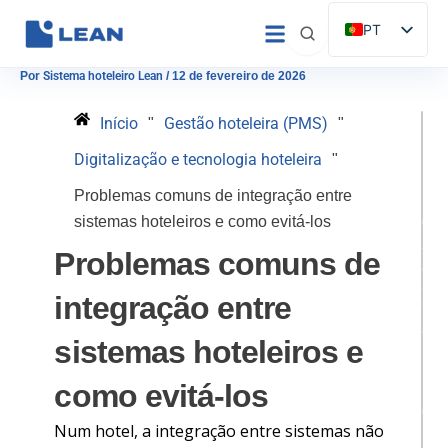
Saltar
PT
para
ES
o
Por
Sistema hoteleiro Lean
/
12 de fevereiro de 2026
conteúdo
EN
Início
Gestão hoteleira (PMS)
"
"
IT
Digitalização e tecnologia hoteleira
"
FR
P
DE
Problemas comuns de integração entre
E
sistemas hoteleiros e como evitá-los
Ç
A
Problemas comuns de
A
S
integração entre
U
A
sistemas hoteleiros e
D
E
como evitá-los
M
O
Num hotel, a integração entre sistemas não
N