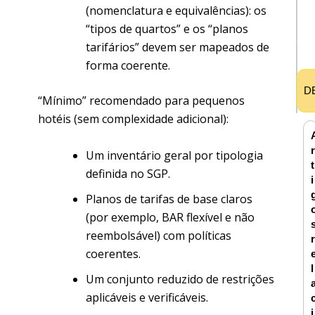
i
(nomenclatura e equivalências): os
r
“tipos de quartos” e os “planos
o
tarifários” devem ser mapeados de
forma coerente.
D
“Mínimo” recomendado para pequenos
hotéis (sem complexidade adicional):
r
Um inventário geral por tipologia
t
definida no SGP.
i
Planos de tarifas de base claros
(por exemplo, BAR flexível e não
reembolsável) com políticas
r
coerentes.
l
Um conjunto reduzido de restrições
aplicáveis e verificáveis.
i