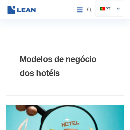
Saltar
PT
para
ES
o
conteúdo
EN
IT
FR
DE
Modelos de negócio
dos hotéis