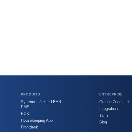
PRODUITS
ENTREPRISE
Système hôtelier LEAN
Groupe Zucchetti
PMS
Intégrations
POK
Tarifs
Housekeeping App
Blog
Frontdesk