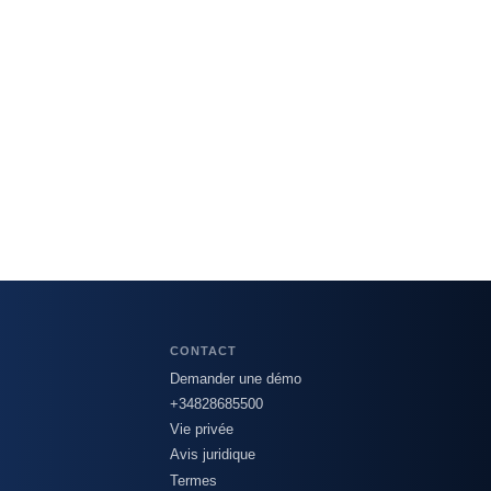
CONTACT
Demander une démo
+34828685500
Vie privée
Avis juridique
Termes