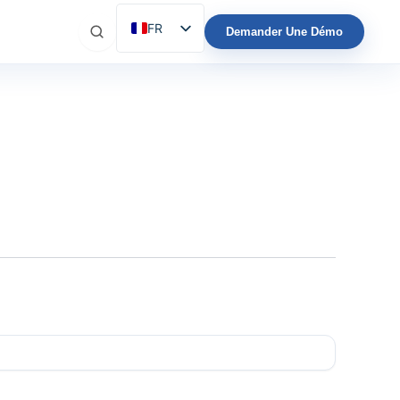
FR
Demander Une Démo
ES
EN
IT
DE
PT