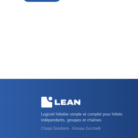
Logiciel hôtelier simple et complet pour hôtels
indépendants, groupes et chaînes.
Chapp Solutions · Groupe Zucchetti