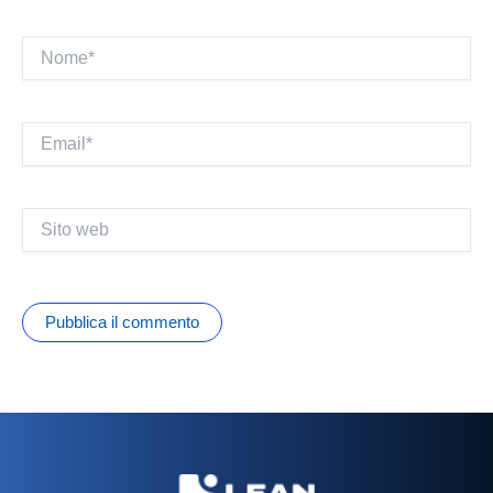
Nome*
Email*
Sito
web