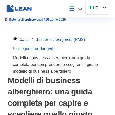
Vai
IT
al
ES
contenuto
Di
Sistema alberghiero Lean
/
16 aprile 2025
EN
FR
Casa
Gestione alberghiera (PMS)
"
"
DE
Strategia e fondamenti
"
PT
Modelli di business alberghiero: una guida
completa per comprendere e scegliere il giusto
modello di business alberghiero
Modelli di business
alberghiero: una guida
completa per capire e
scegliere quello giusto