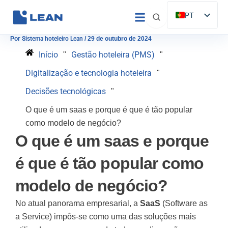
Saltar
PT
para
ES
o
Por
Sistema hoteleiro Lean
/
29 de outubro de 2024
conteúdo
EN
Início
Gestão hoteleira (PMS)
"
"
IT
Digitalização e tecnologia hoteleira
"
FR
Decisões tecnológicas
"
DE
O que é um saas e porque é que é tão popular
como modelo de negócio?
O que é um saas e porque
é que é tão popular como
modelo de negócio?
No atual panorama empresarial, a
SaaS
(Software as
a Service) impôs-se como uma das soluções mais