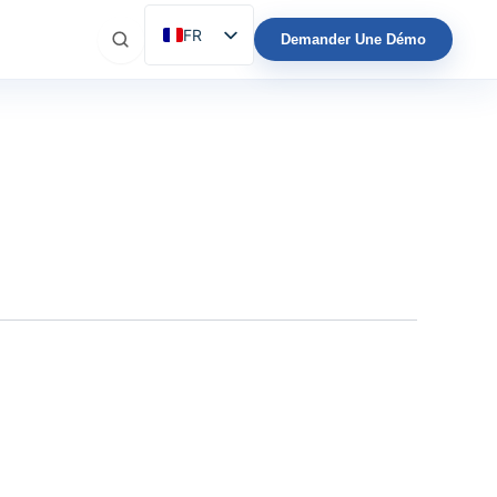
FR
Demander Une Démo
ES
EN
IT
DE
PT