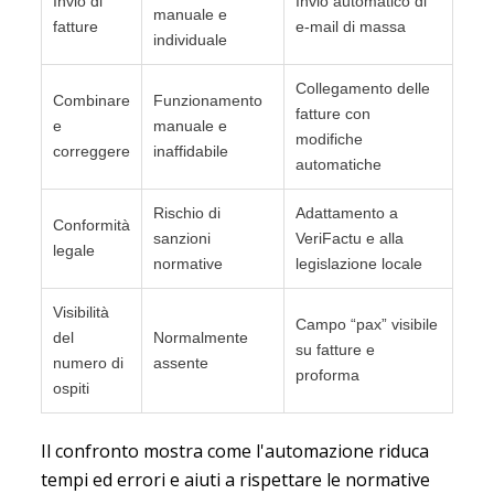
Invio di
Invio automatico di
manuale e
fatture
e-mail di massa
individuale
Collegamento delle
Combinare
Funzionamento
fatture con
e
manuale e
modifiche
correggere
inaffidabile
automatiche
Rischio di
Adattamento a
Conformità
sanzioni
VeriFactu e alla
legale
normative
legislazione locale
Visibilità
Campo “pax” visibile
del
Normalmente
su fatture e
numero di
assente
proforma
ospiti
Il confronto mostra come l'automazione riduca
tempi ed errori e aiuti a rispettare le normative