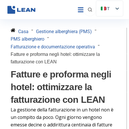
Vai
IT
al
ES
contenuto
EN
Casa
Gestione alberghiera (PMS)
"
"
FR
PMS alberghiero
"
DE
Fatturazione e documentazione operativa
"
Fatture e proforma negli hotel: ottimizzare la
PT
fatturazione con LEAN
Fatture e proforma negli
hotel: ottimizzare la
S
fatturazione con LEAN
il
La gestione della fatturazione in un hotel non è
H
un compito da poco. Ogni giorno vengono
emesse decine o addirittura centinaia di fatture