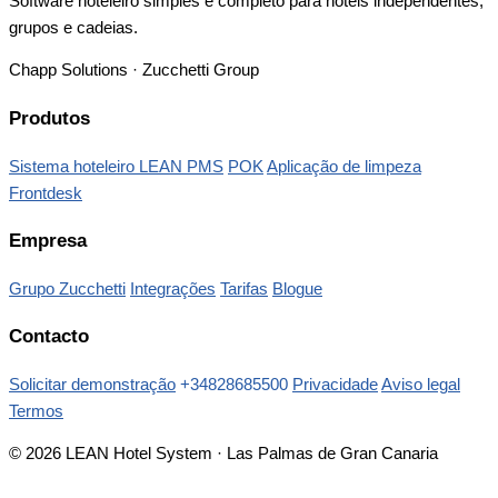
Software hoteleiro simples e completo para hotéis independentes,
grupos e cadeias.
Chapp Solutions · Zucchetti Group
Produtos
Sistema hoteleiro LEAN PMS
POK
Aplicação de limpeza
Frontdesk
Empresa
Grupo Zucchetti
Integrações
Tarifas
Blogue
Contacto
Solicitar demonstração
+34828685500
Privacidade
Aviso legal
Termos
© 2026 LEAN Hotel System · Las Palmas de Gran Canaria