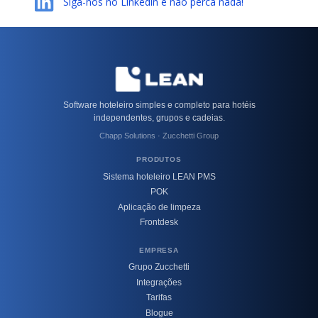
Siga-nos no Linkedin e não perca nada!
Software hoteleiro simples e completo para hotéis
independentes, grupos e cadeias.
Chapp Solutions · Zucchetti Group
PRODUTOS
Sistema hoteleiro LEAN PMS
POK
Aplicação de limpeza
Frontdesk
EMPRESA
Grupo Zucchetti
Integrações
Tarifas
Blogue