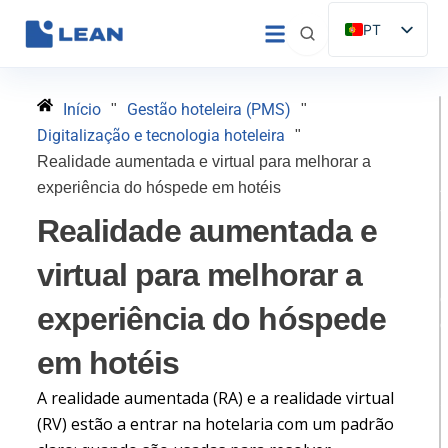
Saltar
PT
para
ES
o
conteúdo
EN
Início
Gestão hoteleira (PMS)
"
"
IT
Digitalização e tecnologia hoteleira
"
FR
Realidade aumentada e virtual para melhorar a
experiência do hóspede em hotéis
DE
Realidade aumentada e
virtual para melhorar a
experiência do hóspede
em hotéis
H
A realidade aumentada (RA) e a realidade virtual
(RV) estão a entrar na hotelaria com um padrão