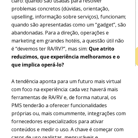
claro: quando são usadas para resolver
t
problemas concretos (dúvidas, orientação,
upselling, informação sobre serviços), funcionam;
quando são apresentadas como um “gadget”, são
abandonadas. Para a direção, operações e
h
marketing em grandes hotéis, a questão útil não
é “devemos ter RA/RV?”, mas sim:
Que atrito
reduzimos, que experiência melhoramos e o
que implica operá-lo?
A tendência aponta para um futuro mais virtual
com foco na experiência: cada vez haverá mais
ferramentas de RA/RV e, de forma natural, os
PMS tenderão a oferecer funcionalidades
próprias ou, mais comummente, integrações com
fornecedores especializados para ativar
conteúdos e medir o uso. A chave é começar com
casos de uso realistas, mensuráveis e