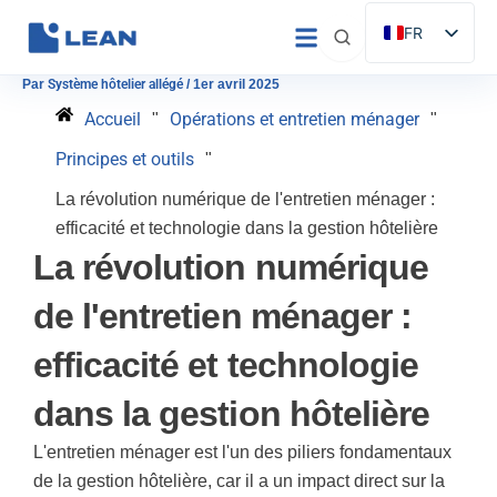
Aller
FR
au
ES
contenu
Par
Système hôtelier allégé
/
1er avril 2025
EN
Accueil
Opérations et entretien ménager
"
"
IT
Principes et outils
"
DE
La révolution numérique de l'entretien ménager :
PT
efficacité et technologie dans la gestion hôtelière
La révolution numérique
de l'entretien ménager :
efficacité et technologie
dans la gestion hôtelière
L'entretien ménager est l'un des piliers fondamentaux
de la gestion hôtelière, car il a un impact direct sur la