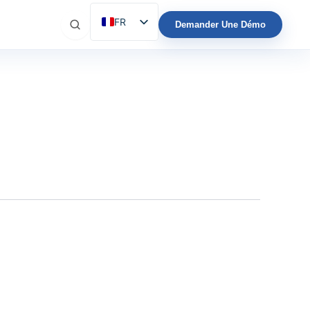
FR
Demander Une Démo
ES
EN
IT
DE
PT