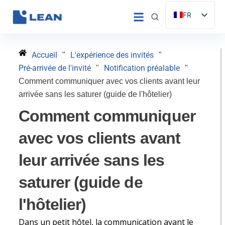
Aller
FR
au
ES
contenu
EN
Accueil
L'expérience des invités
"
"
IT
Pré-arrivée de l'invité
Notification préalable
"
"
DE
Comment communiquer avec vos clients avant leur
arrivée sans les saturer (guide de l'hôtelier)
PT
Comment communiquer
avec vos clients avant
l
leur arrivée sans les
saturer (guide de
H
l'hôtelier)
p
t
Dans un petit hôtel, la communication avant le