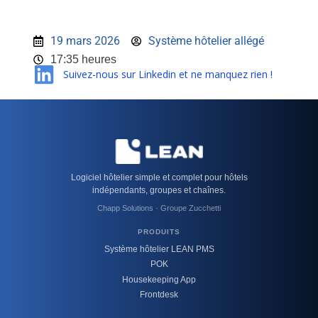
19 mars 2026
Système hôtelier allégé
17:35 heures
Suivez-nous sur Linkedin et ne manquez rien !
Logiciel hôtelier simple et complet pour hôtels
indépendants, groupes et chaînes.
Chapp Solutions · Groupe Zucchetti
PRODUITS
Système hôtelier LEAN PMS
POK
Housekeeping App
Frontdesk