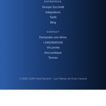
ENTREPRISE
Groupe Zucchetti
Intégrations
Tarifs
Blog
CONTACT
Demander une démo
+34828685500
Vie privée
Avis juridique
Termes
© 2026 LEAN Hotel System · Las Palmas de Gran Canaria